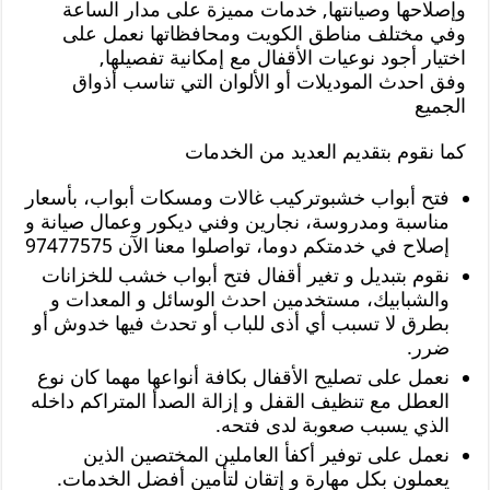
وإصلاحها وصيانتها, خدمات مميزة على مدار الساعة
وفي مختلف مناطق الكويت ومحافظاتها نعمل على
اختيار أجود نوعيات الأقفال مع إمكانية تفصيلها,
وفق احدث الموديلات أو الألوان التي تناسب أذواق
الجميع
كما نقوم بتقديم العديد من الخدمات
فتح أبواب خشبوتركيب غالات ومسكات أبواب، بأسعار
مناسبة ومدروسة، نجارين وفني ديكور وعمال صيانة و
إصلاح في خدمتكم دوما، تواصلوا معنا الآن 97477575
نقوم بتبديل و تغير أقفال فتح أبواب خشب للخزانات
والشبابيك، مستخدمين احدث الوسائل و المعدات و
بطرق لا تسبب أي أذى للباب أو تحدث فيها خدوش أو
ضرر.
نعمل على تصليح الأقفال بكافة أنواعها مهما كان نوع
العطل مع تنظيف القفل و إزالة الصدأ المتراكم داخله
الذي يسبب صعوبة لدى فتحه.
نعمل على توفير أكفأ العاملين المختصين الذين
يعملون بكل مهارة و إتقان لتأمين أفضل الخدمات.