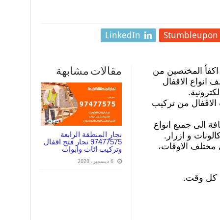
LinkedIn
Stumbleupon
 اكفأ المختصين من
مقالات مشابهة
 انواع الاقفال
الكترونية.
الاقفال من تركيب
افة الى جميع انواع
نجار المنطقة الرابعة
لونات و ازرار.
97477575 نجار فتح اقفال
ي مختلف الاوقات،
وتركيب اثاث وابواب
6 ديسمبر، 2020
ي كل وقت.