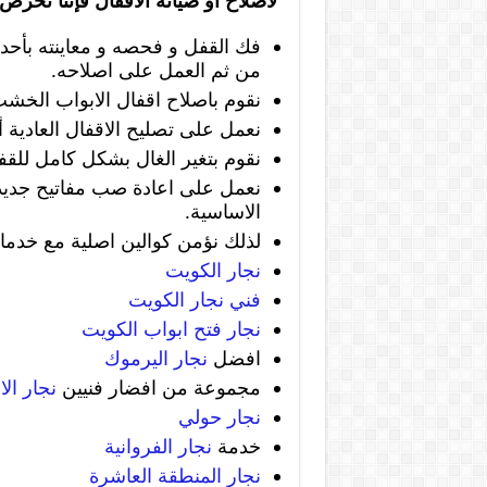
لاصلاح او صيانة الاقفال فإننا نحرص 
فك القفل و فحصه و معاينته بأحدث
من ثم العمل على اصلاحه.
نقوم باصلاح اقفال الابواب الخشب أ
نعمل على تصليح الاقفال العادية أو
نقوم بتغير الغال بشكل كامل للقف
نعمل على اعادة صب مفاتيح جديدة
الاساسية.
لذلك نؤمن كوالين اصلية مع خدم
نجار الكويت
فني نجار الكويت
نجار فتح ابواب الكويت
افضل
نجار اليرموك
مجموعة من افضار فنيين
نجار ال
نجار حولي
خدمة
نجار الفروانية
نجار المنطقة العاشرة