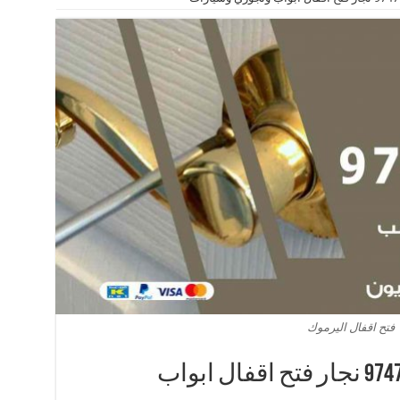
فتح اقفال اليرموك
فتح اقفال اليرموك 97477575 نجار فتح اقفال ابواب