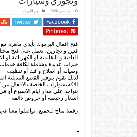
وتجوري وسيارات
1 ديسمبر، 2020
نجار الكويت
Twitter
Facebook
Pinterest
فتح اقفال اليرموك بأيدي ماهرة مع
فنين و نجارين، نعمل على فتح مختلف
العادية و التقليدية أو الكهربائية أو ال
خبرات عديدة وشاملة لكافة خدمات 
وصيانة أو اصلاح و فك أو تنظيف
لذلك نقوم بتوفير القطع التبديلية اض
الاكسسوارات الخاصة بالاقفال من كا
نتواجد على مدار ايام الاسبوع أو ف
اسعار رخيصة أو عروض دائمة
رقمنا متاح للجميع، تواصلوا معنا ف