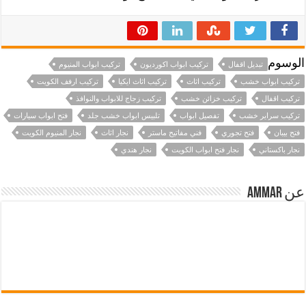
الوسوم
تبديل اقفال
تركيب ابواب اكورديون
تركيب ابواب المنيوم
تركيب ابواب خشب
تركيب اثاث
تركيب اثاث ايكيا
تركيب ارفف الكويت
تركيب اقفال
تركيب خزائن خشب
تركيب زجاج للابواب والنوافذ
تركيب سراير خشب
تفصيل ابواب
تلبيس ابواب خشب جلد
فتح ابواب سيارات
فتح بيبان
فتح تجوري
فني مفاتيح ماستر
نجار اثاث
نجار المنيوم الكويت
نجار باكستاني
نجار فتح ابواب الكويت
نجار هندي
عن Ammar