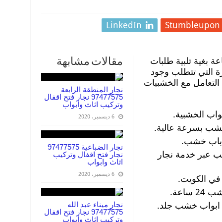
LinkedIn
Stumbleupon
ة بغية تلبية طلبات
مقالات مشابهة
ارة التي تتطلب وجود
تعامل مع الخشبيات
نجار المنطقة الرابعة
97477575 نجار فتح اقفال
وتركيب اثاث وابواب
اب الخشبية.
6 ديسمبر، 2020
خشب بسرعة عالية.
 باب خشب.
نجار الضباعية 97477575
 عبر خدمة نجار
نجار فتح اقفال وتركيب
اثاث وابواب
6 ديسمبر، 2020
في الكويت.
اعة.
س ابواب خشب جلد.
نجار ميناء عبد الله
97477575 نجار فتح اقفال
وتركيب اثاث وابواب