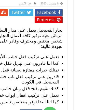
6 ديسمبر، 2020
نجار الكويت
Twitter
Facebook
Pinterest
نجار الفحيحيل يعمل على مدار الساع
الزبائن بغية توفير كافة اعمال النج
شخص مختص ومحترف وقادر على ال
بجودة عالية:
نعمل على تركيب قفل خشب للأبو
كما اننا قادرون على تبديل قفل 
نمتلك خبرات ممتازة بصيانة قفل
قادرين على تركيب قفل باب خشب
الفحيحيل في الكويت
كذلك نقوم بفتح قفل بيبان خشب 
نعمل على تركيب اقفال ابواب خشب 24 س
كما اننا أيضا نوفر مختصين تلبي