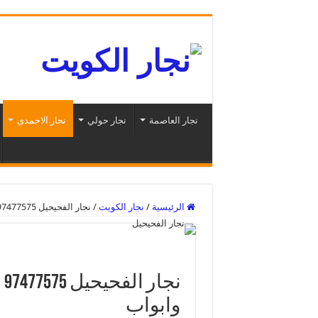
نجار العاصمة
نجار حولي
نجار الاحمدي
الرئيسية
/
نجار الكويت
/
نجار الفحيحيل 97477575 نجار فتح اقفال وتركيب اثاث وابواب
ن
وابواب