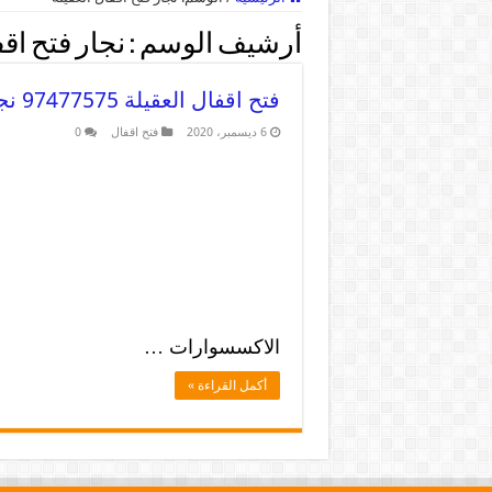
أرشيف الوسم :
نجار فتح اقف
فتح اقفال العقيلة 97477575 نجار فتح اقفال ابواب وتجوري وسيارات
6 ديسمبر، 2020
فتح اقفال
0
الاكسسوارات …
أكمل القراءة »