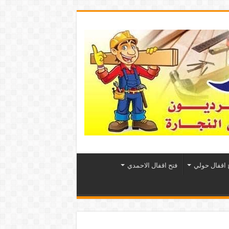
 اقفال حولي
فتح اقفال الاحمدي