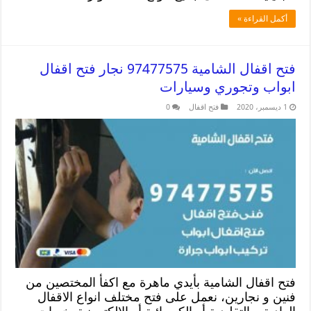
أكمل القراءة »
فتح اقفال الشامية 97477575 نجار فتح اقفال
ابواب وتجوري وسيارات
1 ديسمبر، 2020
فتح اقفال
0
فتح اقفال الشامية بأيدي ماهرة مع اكفأ المختصين من
فنين و نجارين، نعمل على فتح مختلف انواع الاقفال