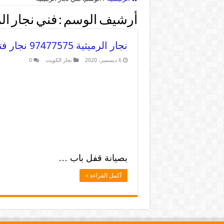
أرشيف الوسم :
فني نجار ال
نجار الرميثية 97477575 نجار فتح اقفال وتركيب اثاث وابواب
6 ديسمبر، 2020
نجار الكويت
0
بصيانة قفل باب …
أكمل القراءة »