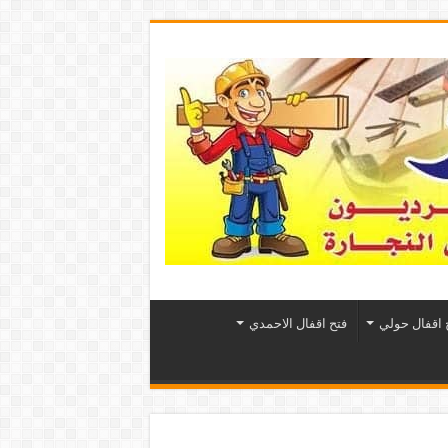
 اقفال حولي
فتح اقفال الاحمدي