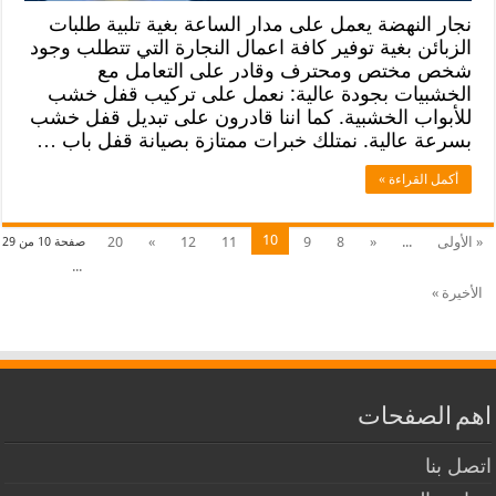
نجار النهضة يعمل على مدار الساعة بغية تلبية طلبات
الزبائن بغية توفير كافة اعمال النجارة التي تتطلب وجود
شخص مختص ومحترف وقادر على التعامل مع
الخشبيات بجودة عالية: نعمل على تركيب قفل خشب
للأبواب الخشبية. كما اننا قادرون على تبديل قفل خشب
بسرعة عالية. نمتلك خبرات ممتازة بصيانة قفل باب …
أكمل القراءة »
10
« الأولى
...
«
8
9
11
12
»
20
صفحة 10 من 29
...
الأخيرة »
اهم الصفحات
اتصل بنا