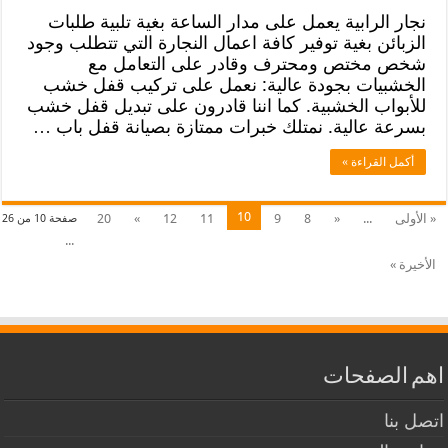
نجار الرابية يعمل على مدار الساعة بغية تلبية طلبات
الزبائن بغية توفير كافة اعمال النجارة التي تتطلب وجود
شخص مختص ومحترف وقادر على التعامل مع
الخشبيات بجودة عالية: نعمل على تركيب قفل خشب
للأبواب الخشبية. كما اننا قادرون على تبديل قفل خشب
بسرعة عالية. نمتلك خبرات ممتازة بصيانة قفل باب …
أكمل القراءة »
10
« الأولى
...
«
8
9
11
12
»
20
صفحة 10 من 26
...
الأخيرة »
اهم الصفحات
اتصل بنا