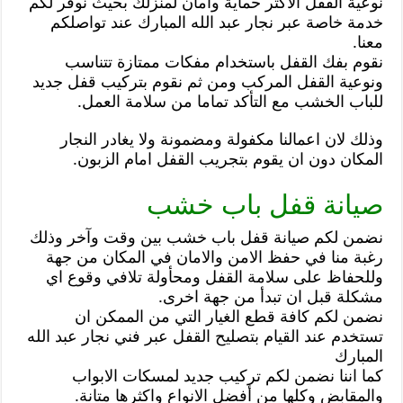
نوعية القفل الاكثر حماية وامان لمنزلك بحيث نوفر لكم
خدمة خاصة عبر نجار عبد الله المبارك عند تواصلكم
معنا.
نقوم بفك القفل باستخدام مفكات ممتازة تتناسب
ونوعية القفل المركب ومن ثم نقوم بتركيب قفل جديد
للباب الخشب مع التأكد تماما من سلامة العمل.
وذلك لان اعمالنا مكفولة ومضمونة ولا يغادر النجار
المكان دون ان يقوم بتجريب القفل امام الزبون.
صيانة قفل باب خشب
نضمن لكم صيانة قفل باب خشب بين وقت وآخر وذلك
رغبة منا في حفظ الامن والامان في المكان من جهة
وللحفاظ على سلامة القفل ومحأولة تلافي وقوع اي
مشكلة قبل ان تبدأ من جهة اخرى.
نضمن لكم كافة قطع الغيار التي من الممكن ان
تستخدم عند القيام بتصليح القفل عبر فني نجار عبد الله
المبارك
كما اننا نضمن لكم تركيب جديد لمسكات الابواب
والمقابض وكلها من أفضل الانواع واكثرها متانة.