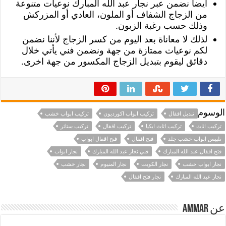
أيضا نضمن عبر نجار عبد الله المبارك نوعيات متنوعة
من الزجاج الشفاف أو الملون، العادي أو المزركش
وذلك حسب رغبة الزبون.
لذلك لا معاناة بعد اليوم من كسر الزجاج لأننا نضمن
لكم نوعيات ممتازة من جهة ونضمن فني يأتي خلال
دقائق ليقوم بتبديل الزجاج المكسور من جهة اخرى.
الوسوم
تبديل اقفال
تركيب ابواب اكورديون
تركيب ابواب خشب
تركيب اثاث
تركيب اثاث ايكيا
تركيب اقفال
تركيب ستائر
تلبيس ابواب خشب جلد
فتح اقفال
فتح اقفال ابواب
فتح اقفال عبد الله المبارك
فني نجار عبد الله المبارك
نجار ابواب
نجار ابواب خشب
نجار الكويت
نجار المنيوم
نجار خشب
نجار عبد الله المبارك
نجار فتح اقفال
عن Ammar